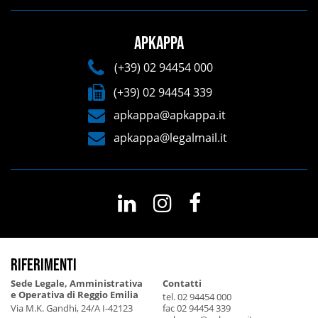
APKAPPA
(+39) 02 94454 000
(+39) 02 94454 339
apkappa@apkappa.it
apkappa@legalmail.it
Riferimenti
Sede Legale, Amministrativa
Contatti
e Operativa di Reggio Emilia
tel. 02 94454 000
Via M.K. Gandhi, 24/A I-42123
fac 02 94454 339