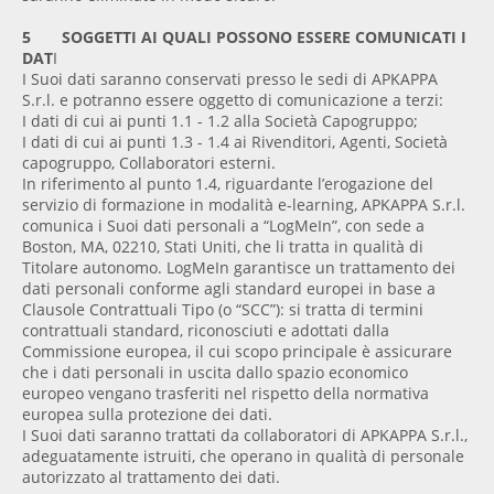
5 SOGGETTI AI QUALI POSSONO ESSERE COMUNICATI I
DAT
I
I Suoi dati saranno conservati presso le sedi di APKAPPA
S.r.l. e potranno essere oggetto di comunicazione a terzi:
I dati di cui ai punti 1.1 - 1.2 alla Società Capogruppo;
I dati di cui ai punti 1.3 - 1.4 ai Rivenditori, Agenti, Società
capogruppo, Collaboratori esterni.
In riferimento al punto 1.4, riguardante l’erogazione del
servizio di formazione in modalità e-learning, APKAPPA S.r.l.
comunica i Suoi dati personali a “LogMeIn”, con sede a
Boston, MA, 02210, Stati Uniti, che li tratta in qualità di
Titolare autonomo. LogMeIn garantisce un trattamento dei
dati personali conforme agli standard europei in base a
Clausole Contrattuali Tipo (o “SCC”): si tratta di termini
contrattuali standard, riconosciuti e adottati dalla
Commissione europea, il cui scopo principale è assicurare
che i dati personali in uscita dallo spazio economico
europeo vengano trasferiti nel rispetto della normativa
europea sulla protezione dei dati.
I Suoi dati saranno trattati da collaboratori di APKAPPA S.r.l.,
adeguatamente istruiti, che operano in qualità di personale
autorizzato al trattamento dei dati.