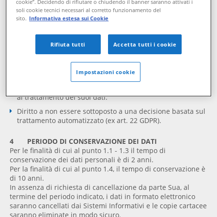
cookie”. Decidendo di rifiutare o chiudendo il banner saranno attivati i
(“diritto all’oblio”) (ex art. 17 GDPR) e alla limitazione (ex
soli cookie tecnici necessari al corretto funzionamento del
art. 18 GDPR): al fine di chiedere al Titolare del
sito.
Informativa estesa sui Cookie
trattamento la rettifica e la cancellazione dei Suoi dati
personali e la limitazione del trattamento.
Rifiuta tutti
Accetta tutti i cookie
Diritto alla portabilità (ex art. 20 GDPR): potrà ricevere in
qualsiasi momento, dietro Sua richiesta, in un formato
strutturato, di uso comune e leggibile, i dati da Lei forniti
Impostazioni cookie
e trattati da APKAPPA S.r.l. in modo automatizzato;
Diritto di opposizione (ex art. 21 GDPR): al fine di opporsi
al trattamento dei suoi dati.
Diritto a non essere sottoposto a una decisione basata sul
trattamento automatizzato (ex art. 22 GDPR).
4 PERIODO DI CONSERVAZIONE DEI DATI
Per le finalità di cui al punto 1.1 - 1.3 il tempo di
conservazione dei dati personali è di 2 anni.
Per la finalità di cui al punto 1.4, il tempo di conservazione è
di 10 anni.
In assenza di richiesta di cancellazione da parte Sua, al
termine del periodo indicato, i dati in formato elettronico
saranno cancellati dai Sistemi Informativi e le copie cartacee
saranno eliminate in modo sicuro.