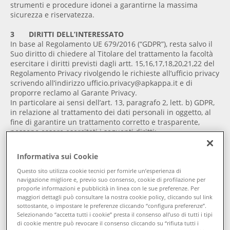
strumenti e procedure idonei a garantirne la massima
sicurezza e riservatezza.
3 DIRITTI DELL’INTERESSATO
In base al Regolamento UE 679/2016 (“GDPR”), resta salvo il
Suo diritto di chiedere al Titolare del trattamento la facoltà
esercitare i diritti previsti dagli artt. 15,16,17,18,20,21,22 del
Regolamento Privacy rivolgendo le richieste all’ufficio privacy
scrivendo all’indirizzo ufficio.privacy@apkappa.it e di
proporre reclamo al Garante Privacy.
In particolare ai sensi dell’art. 13, paragrafo 2, lett. b) GDPR,
in relazione al trattamento dei dati personali in oggetto, al
fine di garantire un trattamento corretto e trasparente,
possono essere esercitati i seguenti diritti:
Diritto di informazione ed accesso (ex art. 15 GDPR): al fine
Informativa sui Cookie
di ottenere dal Titolare del trattamento informazioni
sull’esistenza o meno di trattamenti di dati che La
Questo sito utilizza cookie tecnici per fornirle un’esperienza di
navigazione migliore e, previo suo consenso, cookie di profilazione per
riguardano nonché l’accesso ai Suoi dati personali e ad
proporle informazioni e pubblicità in linea con le sue preferenze. Per
informazioni sulle finalità del trattamento, sui destinatari
maggiori dettagli può consultare la nostra cookie policy, cliccando sul link
o sulle categorie di destinatari a cui i dati vengono
sottostante, o impostare le preferenze cliccando “configura preferenze”.
trasmessi.
Selezionando “accetta tutti i cookie” presta il consenso all’uso di tutti i tipi
di cookie mentre può revocare il consenso cliccando su “rifiuta tutti i
Diritto alla rettifica (ex art. 16 GDPR), alla cancellazione