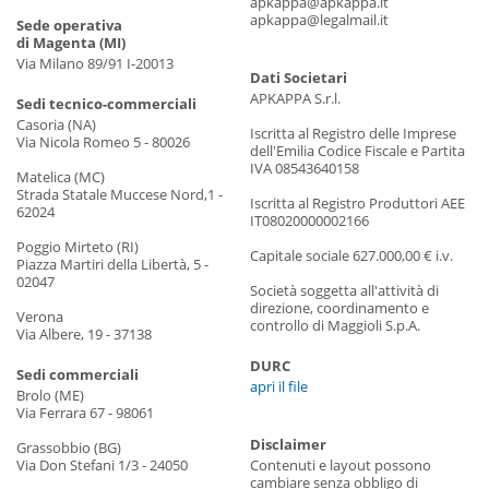
apkappa@apkappa.it
apkappa@legalmail.it
Sede operativa
di Magenta (MI)
Via Milano 89/91 I-20013
Dati Societari
APKAPPA S.r.l.
Sedi tecnico-commerciali
Casoria (NA)
Iscritta al Registro delle Imprese
Via Nicola Romeo 5 - 80026
dell'Emilia Codice Fiscale e Partita
IVA 08543640158
Matelica (MC)
Strada Statale Muccese Nord,1 -
Iscritta al Registro Produttori AEE
62024
IT08020000002166
Poggio Mirteto (RI)
Capitale sociale 627.000,00 € i.v.
Piazza Martiri della Libertà, 5 -
02047
Società soggetta all'attività di
direzione, coordinamento e
Verona
controllo di Maggioli S.p.A.
Via Albere, 19 - 37138
DURC
Sedi commerciali
apri il file
Brolo (ME)
Via Ferrara 67 - 98061
Disclaimer
Grassobbio (BG)
Via Don Stefani 1/3 - 24050
Contenuti e layout possono
cambiare senza obbligo di