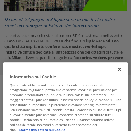
Da lunedi 27 giugno al 3 luglio sono in mostra le nostre
smart technologies al Palazzo dei Giureconsulti
La partecipazione, richiesta dal partner ST, è incastonata nell'evento
CLASS DIGITAL EXPERIENCE WEEK che fino al 1 luglio vede
Milano
quale città ospitante conferenze, mostre, workshop
e
iniziative
diffuse dedicate all'alfabetizzazione dei cittadini di tutte le
età. Milano diventa quindi il luogo in cui "
scoprire, vedere, provare
l'era digitale
" e non potevamo non esserci!
Informativa sui Cookie
Questo sito utilizza cookie tecnici per fornirle un’esperienza di
navigazione migliore e, previo suo consenso, cookie di profilazione per
Ultime notizie
proporle informazioni e pubblicità in linea con le sue preferenze. Per
maggiori dettagli può consultare la nostra cookie policy, cliccando sul link
sottostante, o impostare le preferenze cliccando “configura preferenze”.
Selezionando “accetta tutti i cookie” presta il consenso all’uso di tutti i tipi
di cookie mentre può revocare il consenso cliccando su “rifiuta tutti i
cookie”. Decidendo di rifiutare o chiudendo il banner saranno attivati i
soli cookie tecnici necessari al corretto funzionamento del
sito.
Informativa estesa sui Cookie