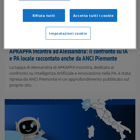
Rifiuta tutti
Accetta tutti i cookie
Impostazioni cookie
APKAPPA Incontra ad Alessandria: il confronto su IA
e PA locale raccontato anche da ANCI Piemonte
La tappa di Alessandria di APKAPPA Incontra, dedicata al
confronto su Intelligenza Artificiale e innovazione nella PA, è stata
ripresa da ANCI Piemonte in un approfondimento pubblicato sul
proprio sito.