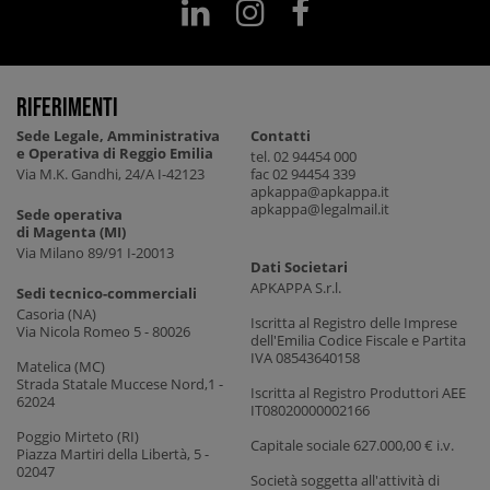
Riferimenti
Sede Legale, Amministrativa
Contatti
e Operativa di Reggio Emilia
tel. 02 94454 000
Via M.K. Gandhi, 24/A I-42123
fac 02 94454 339
apkappa@apkappa.it
apkappa@legalmail.it
Sede operativa
di Magenta (MI)
Via Milano 89/91 I-20013
Dati Societari
APKAPPA S.r.l.
Sedi tecnico-commerciali
Casoria (NA)
Iscritta al Registro delle Imprese
Via Nicola Romeo 5 - 80026
dell'Emilia Codice Fiscale e Partita
IVA 08543640158
Matelica (MC)
Strada Statale Muccese Nord,1 -
Iscritta al Registro Produttori AEE
62024
IT08020000002166
Poggio Mirteto (RI)
Capitale sociale 627.000,00 € i.v.
Piazza Martiri della Libertà, 5 -
02047
Società soggetta all'attività di