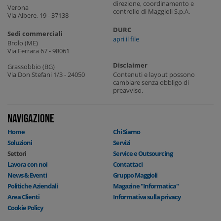
direzione, coordinamento e
Verona
controllo di Maggioli S.p.A.
Via Albere, 19 - 37138
DURC
Sedi commerciali
apri il file
Brolo (ME)
Via Ferrara 67 - 98061
Disclaimer
Grassobbio (BG)
Via Don Stefani 1/3 - 24050
Contenuti e layout possono
cambiare senza obbligo di
preavviso.
NAVIGAZIONE
Home
Chi Siamo
Soluzioni
Servizi
Settori
Service e Outsourcing
Lavora con noi
Contattaci
News & Eventi
Gruppo Maggioli
Politiche Aziendali
Magazine "Informatica"
Area Clienti
Informativa sulla privacy
Cookie Policy