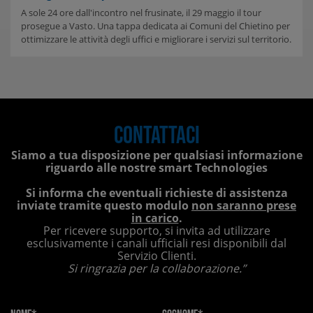
A sole 24 ore dall'incontro nel frusinate, il 29 maggio il tour
prosegue a Vasto. Una tappa dedicata ai Comuni del Chietino per
ottimizzare le attività degli uffici e migliorare i servizi sul territorio.
Contattaci
Siamo a tua disposizione per qualsiasi informazione
riguardo alle nostre smart Technologies
Si informa che eventuali richieste di assistenza
inviate tramite questo modulo
non saranno prese
in carico
.
Per ricevere supporto, si invita ad utilizzare
esclusivamente i canali ufficiali resi disponibili dal
Servizio Clienti.
Si ringrazia per la collaborazione.”