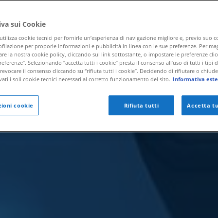
iva sui Cookie
utilizza cookie tecnici per fornirle un’esperienza di navigazione migliore e, previo suo 
ofilazione per proporle informazioni e pubblicità in linea con le sue preferenze. Per mag
re la nostra cookie policy, cliccando sul link sottostante, o impostare le preferenze cli
eferenze”. Selezionando “accetta tutti i cookie” presta il consenso all’uso di tutti i tipi 
evocare il consenso cliccando su “rifiuta tutti i cookie”. Decidendo di rifiutare o chiud
vati i soli cookie tecnici necessari al corretto funzionamento del sito.
Informativa este
ioni cookie
Rifiuta tutti
Accetta tu