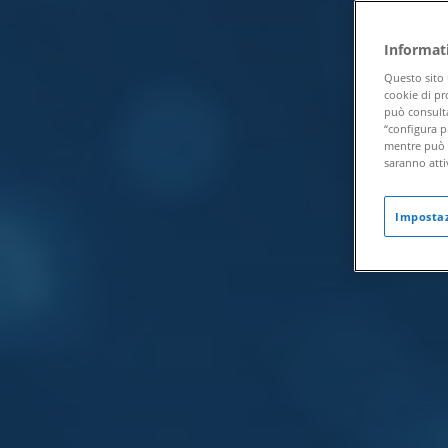
Informat
Questo sito 
cookie di pr
può consulta
“configura pr
mentre può r
saranno atti
Impostaz