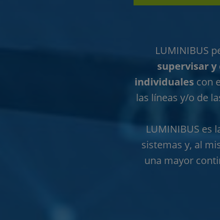
LUMINIBUS per
supervisar y 
individuales
con el
las líneas y/o de 
LUMINIBUS es la 
sistemas y, al m
una mayor contin