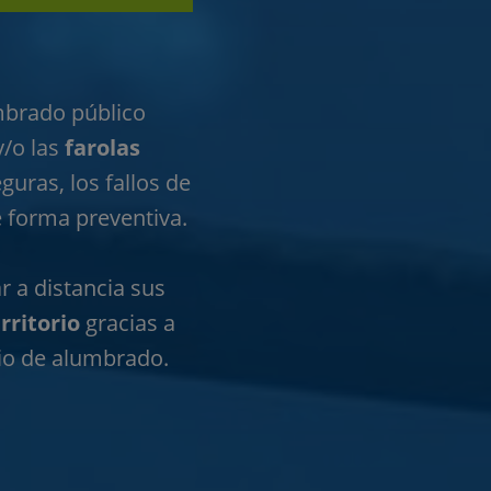
mbrado público
/o las
farolas
eguras, los fallos de
e forma preventiva.
r a distancia sus
rritorio
gracias a
cio de alumbrado.