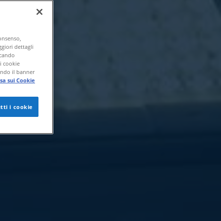
consenso,
giori dettagli
ccando
di cookie
endo il banner
sa sui Cookie
tti i cookie