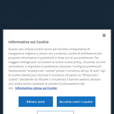
Informativa sui Cookie
Questo sito utilizza cookie tecnici per fornirle un’esperienza di
navigazione migliore e, previo suo consenso, cookie di profilazione per
proporle informazioni e pubblicità in linea con le sue preferenze. Per
maggiori dettagli può consultare la nostra cookie policy, cliccando sul link
sottostante, o impostare le preferenze cliccando “configura preferenze”.
Selezionando “accetta tutti i cookie” presta il consenso all’uso di tutti i tipi
di cookie mentre può revocare il consenso cliccando su “rifiuta tutti i
cookie”. Decidendo di rifiutare o chiudendo il banner saranno attivati i
soli cookie tecnici necessari al corretto funzionamento del
sito.
Informativa estesa sui Cookie
Rifiuta tutti
Accetta tutti i cookie