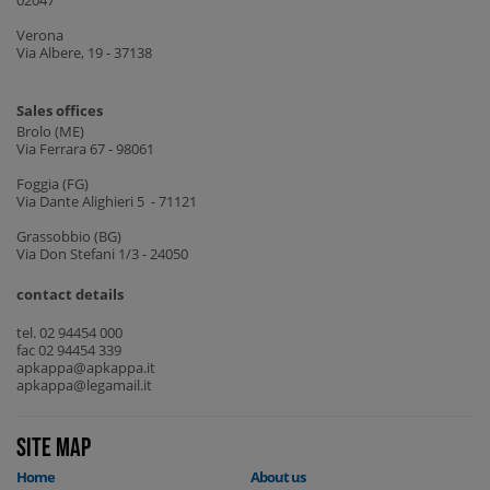
Verona
Via Albere, 19 - 37138
Sales offices
Brolo (ME)
Via Ferrara 67 - 98061
Foggia (FG)
Via Dante Alighieri 5 - 71121
Grassobbio (BG)
Via Don Stefani 1/3 - 24050
contact details
tel. 02 94454 000
fac 02 94454 339
apkappa@apkappa.it
apkappa@legamail.it
site map
Home
About us