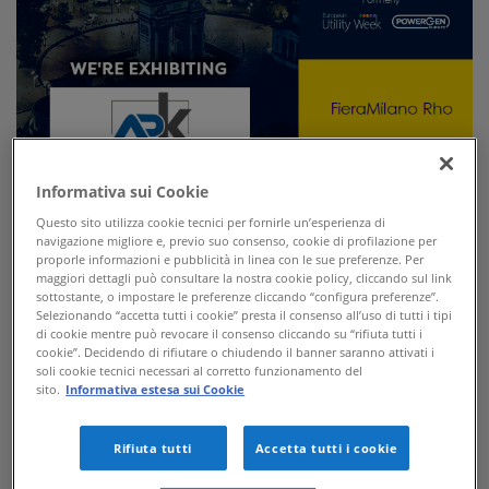
Informativa sui Cookie
Questo sito utilizza cookie tecnici per fornirle un’esperienza di
APKAPPA exhibits at ENLIT EUROPE 2021, the newest event
navigazione migliore e, previo suo consenso, cookie di profilazione per
about smart metering and energy transition, for the very first
proporle informazioni e pubblicità in linea con le sue preferenze. Per
time in Italy.
maggiori dettagli può consultare la nostra cookie policy, cliccando sul link
sottostante, o impostare le preferenze cliccando “configura preferenze”.
From 30th nov to 2nd dec, the first edition of
ENLIT Europe
will be
Selezionando “accetta tutti i cookie” presta il consenso all’uso di tutti i tipi
di cookie mentre può revocare il consenso cliccando su “rifiuta tutti i
held in Milan at the FieraMilano Rho venue.
cookie”. Decidendo di rifiutare o chiudendo il banner saranno attivati i
APKAPPA will exhibit at booth no 8.C82 its own smart technologies:
soli cookie tecnici necessari al corretto funzionamento del
the very best of
smart lighting
,
water smart metering
and
data
sito.
Informativa estesa sui Cookie
communication device
where the most innovative communication
network, such as NB-IoT, are employed.
Come and visit us!
Rifiuta tutti
Accetta tutti i cookie
FieraMilano Rho, booth 8.C82