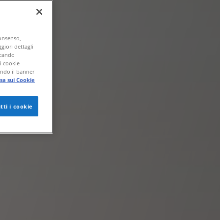
consenso,
giori dettagli
ccando
di cookie
endo il banner
sa sui Cookie
tti i cookie