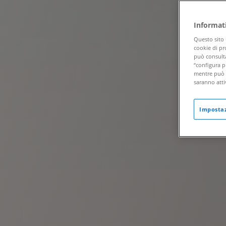
Informat
Questo sito 
cookie di pr
può consulta
“configura pr
mentre può r
saranno atti
Impostaz