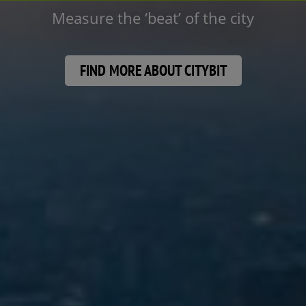
innovative systems based on IoT and NB-Io
LEARN MORE