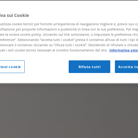
iva sui Cookie
utilizza cookie tecnici per fornirle un’esperienza di navigazione migliore e, previo suo 
ofilazione per proporle informazioni e pubblicità in linea con le sue preferenze. Per mag
re la nostra cookie policy, cliccando sul link sottostante, o impostare le preferenze cli
eferenze”. Selezionando “accetta tutti i cookie” presta il consenso all’uso di tutti i tipi 
evocare il consenso cliccando su “rifiuta tutti i cookie”. Decidendo di rifiutare o chiud
vati i soli cookie tecnici necessari al corretto funzionamento del sito.
Informativa este
ioni cookie
Rifiuta tutti
Accetta tu