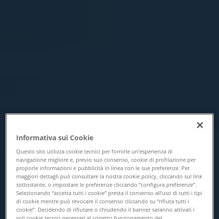
Informativa sui Cookie
Questo sito utilizza cookie tecnici per fornirle un’esperienza di
navigazione migliore e, previo suo consenso, cookie di profilazione per
proporle informazioni e pubblicità in linea con le sue preferenze. Per
maggiori dettagli può consultare la nostra cookie policy, cliccando sul link
sottostante, o impostare le preferenze cliccando “configura preferenze”.
Selezionando “accetta tutti i cookie” presta il consenso all’uso di tutti i tipi
di cookie mentre può revocare il consenso cliccando su “rifiuta tutti i
cookie”. Decidendo di rifiutare o chiudendo il banner saranno attivati i
soli cookie tecnici necessari al corretto funzionamento del